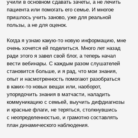
в медицине постоянно что-то меняется, и важно
держать руку на пульсе. Именно это помогает
быть современным врачом, который может
построить со своими пациентами партнерские
и доверительные отношения, а значит,
действительно помогать, а не просто заниматься
«спихотерапией» или выписыванием тонны
ненужных обследований и анализов, которые
подрывают финансовую и эмоциональную
стабильность семьи.
Сергей Бутрий
Ближайшие
вебинары