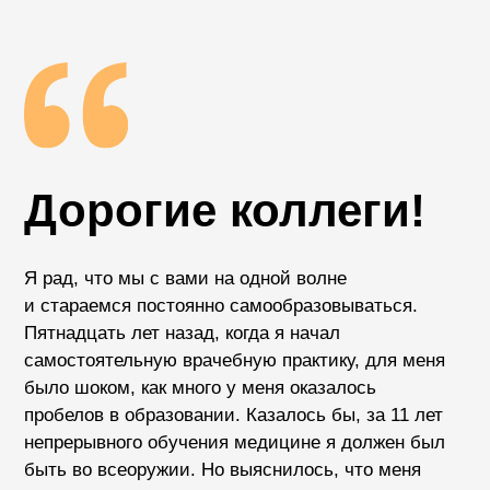
пробелов в образовании. Казалось бы, за 11 лет
непрерывного обучения медицине я должен был
быть во всеоружии. Но выяснилось, что меня
учили в основном сдавать зачеты, а не лечить
пациента или помогать его семье. И многое
пришлось учить заново, уже для реальной
пользы, а не для оценок.
Когда я узнаю какую-то новую информацию, мне
очень хочется ей поделиться. Много лет назад
ради этого я завел свой блог, а теперь начал
вести вебинары. С каждым разом слушателей
становится больше, и я рад, что мои знания,
опыт и насмотренность помогают разобраться
в каких-то новых вещах или, наоборот,
упорядочить знания в матчасти, наладить
коммуникацию с семьей, выучить дифдиагнозы
и красные флаги, не теряться, столкнувшись
с неопределенностью, и грамотно составлять
план динамического наблюдения.
Всему этому я стараюсь обучать на своих
вебинарах, делиться лайфхаками и опытом,
ставить акценты и перепроверять себя
по современным справочникам. Ведь